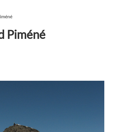
Piméné
d Piméné