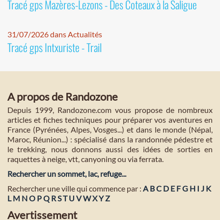
Tracé gps Mazères-Lezons - Des Coteaux à la Saligue
31/07/2026 dans Actualités
Tracé gps Intxuriste - Trail
A propos de Randozone
Depuis 1999, Randozone.com vous propose de nombreux
articles et fiches techniques pour préparer vos aventures en
France (Pyrénées, Alpes, Vosges...) et dans le monde (Népal,
Maroc, Réunion...) : spécialisé dans la randonnée pédestre et
le trekking, nous donnons aussi des idées de sorties en
raquettes à neige, vtt, canyoning ou via ferrata.
Rechercher un sommet, lac, refuge...
Rechercher une ville qui commence par :
A
B
C
D
E
F
G
H
I
J
K
L
M
N
O
P
Q
R
S
T
U
V
W
X
Y
Z
Avertissement