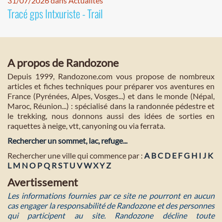
31/07/2026 dans Actualités
Tracé gps Intxuriste - Trail
A propos de Randozone
Depuis 1999, Randozone.com vous propose de nombreux
articles et fiches techniques pour préparer vos aventures en
France (Pyrénées, Alpes, Vosges...) et dans le monde (Népal,
Maroc, Réunion...) : spécialisé dans la randonnée pédestre et
le trekking, nous donnons aussi des idées de sorties en
raquettes à neige, vtt, canyoning ou via ferrata.
Rechercher un sommet, lac, refuge...
Rechercher une ville qui commence par :
A
B
C
D
E
F
G
H
I
J
K
L
M
N
O
P
Q
R
S
T
U
V
W
X
Y
Z
Avertissement
Les informations fournies par ce site ne pourront en aucun
cas engager la responsabilité de Randozone et des personnes
qui participent au site. Randozone décline toute