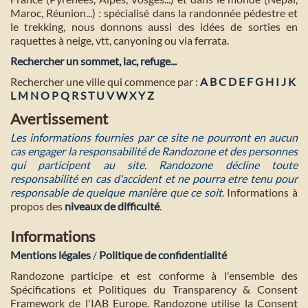
Maroc, Réunion...) : spécialisé dans la randonnée pédestre et
le trekking, nous donnons aussi des idées de sorties en
raquettes à neige, vtt, canyoning ou via ferrata.
Rechercher un sommet, lac, refuge...
Rechercher une ville qui commence par :
A
B
C
D
E
F
G
H
I
J
K
L
M
N
O
P
Q
R
S
T
U
V
W
X
Y
Z
Avertissement
Les informations fournies par ce site ne pourront en aucun
cas engager la responsabilité de Randozone et des personnes
qui participent au site. Randozone décline toute
responsabilité en cas d'accident et ne pourra etre tenu pour
responsable de quelque manière que ce soit
. Informations à
propos des
niveaux de difficulté
.
Informations
Mentions légales
/
Politique de confidentialité
Randozone participe et est conforme à l'ensemble des
Spécifications et Politiques du Transparency & Consent
Framework de l'IAB Europe. Randozone utilise la Consent