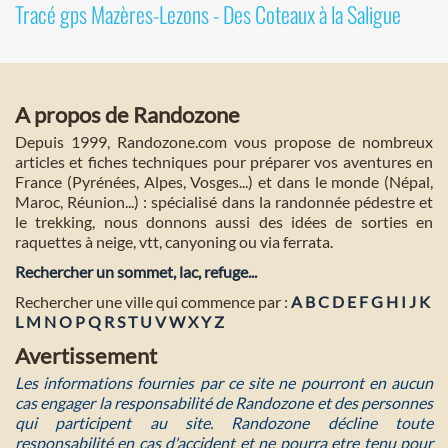
Tracé gps Mazères-Lezons - Des Coteaux à la Saligue
A propos de Randozone
Depuis 1999, Randozone.com vous propose de nombreux
articles et fiches techniques pour préparer vos aventures en
France (Pyrénées, Alpes, Vosges...) et dans le monde (Népal,
Maroc, Réunion...) : spécialisé dans la randonnée pédestre et
le trekking, nous donnons aussi des idées de sorties en
raquettes à neige, vtt, canyoning ou via ferrata.
Rechercher un sommet, lac, refuge...
Rechercher une ville qui commence par :
A
B
C
D
E
F
G
H
I
J
K
L
M
N
O
P
Q
R
S
T
U
V
W
X
Y
Z
Avertissement
Les informations fournies par ce site ne pourront en aucun
cas engager la responsabilité de Randozone et des personnes
qui participent au site. Randozone décline toute
responsabilité en cas d'accident et ne pourra etre tenu pour