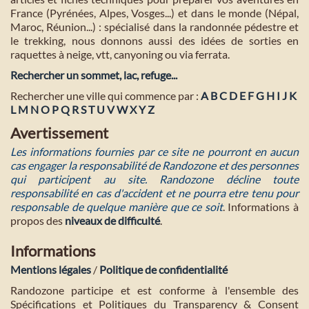
France (Pyrénées, Alpes, Vosges...) et dans le monde (Népal,
Maroc, Réunion...) : spécialisé dans la randonnée pédestre et
le trekking, nous donnons aussi des idées de sorties en
raquettes à neige, vtt, canyoning ou via ferrata.
Rechercher un sommet, lac, refuge...
Rechercher une ville qui commence par :
A
B
C
D
E
F
G
H
I
J
K
L
M
N
O
P
Q
R
S
T
U
V
W
X
Y
Z
Avertissement
Les informations fournies par ce site ne pourront en aucun
cas engager la responsabilité de Randozone et des personnes
qui participent au site. Randozone décline toute
responsabilité en cas d'accident et ne pourra etre tenu pour
responsable de quelque manière que ce soit
. Informations à
propos des
niveaux de difficulté
.
Informations
Mentions légales
/
Politique de confidentialité
Randozone participe et est conforme à l'ensemble des
Spécifications et Politiques du Transparency & Consent