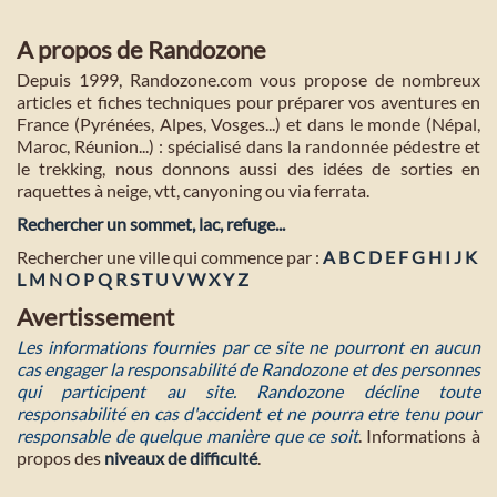
A propos de Randozone
Depuis 1999, Randozone.com vous propose de nombreux
articles et fiches techniques pour préparer vos aventures en
France (Pyrénées, Alpes, Vosges...) et dans le monde (Népal,
Maroc, Réunion...) : spécialisé dans la randonnée pédestre et
le trekking, nous donnons aussi des idées de sorties en
raquettes à neige, vtt, canyoning ou via ferrata.
Rechercher un sommet, lac, refuge...
Rechercher une ville qui commence par :
A
B
C
D
E
F
G
H
I
J
K
L
M
N
O
P
Q
R
S
T
U
V
W
X
Y
Z
Avertissement
Les informations fournies par ce site ne pourront en aucun
cas engager la responsabilité de Randozone et des personnes
qui participent au site. Randozone décline toute
responsabilité en cas d'accident et ne pourra etre tenu pour
responsable de quelque manière que ce soit
. Informations à
propos des
niveaux de difficulté
.