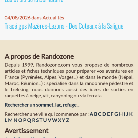
04/08/2026 dans Actualités
Tracé gps Mazères-Lezons - Des Coteaux à la Saligue
A propos de Randozone
Depuis 1999, Randozone.com vous propose de nombreux
articles et fiches techniques pour préparer vos aventures en
France (Pyrénées, Alpes, Vosges...) et dans le monde (Népal,
Maroc, Réunion...) : spécialisé dans la randonnée pédestre et
le trekking, nous donnons aussi des idées de sorties en
raquettes à neige, vtt, canyoning ou via ferrata.
Rechercher un sommet, lac, refuge...
Rechercher une ville qui commence par :
A
B
C
D
E
F
G
H
I
J
K
L
M
N
O
P
Q
R
S
T
U
V
W
X
Y
Z
Avertissement