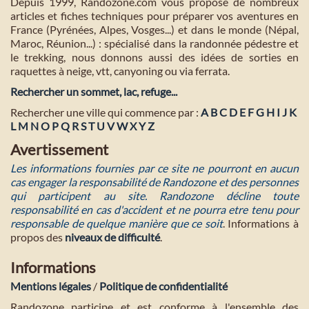
Depuis 1999, Randozone.com vous propose de nombreux
articles et fiches techniques pour préparer vos aventures en
France (Pyrénées, Alpes, Vosges...) et dans le monde (Népal,
Maroc, Réunion...) : spécialisé dans la randonnée pédestre et
le trekking, nous donnons aussi des idées de sorties en
raquettes à neige, vtt, canyoning ou via ferrata.
Rechercher un sommet, lac, refuge...
Rechercher une ville qui commence par :
A
B
C
D
E
F
G
H
I
J
K
L
M
N
O
P
Q
R
S
T
U
V
W
X
Y
Z
Avertissement
Les informations fournies par ce site ne pourront en aucun
cas engager la responsabilité de Randozone et des personnes
qui participent au site. Randozone décline toute
responsabilité en cas d'accident et ne pourra etre tenu pour
responsable de quelque manière que ce soit
. Informations à
propos des
niveaux de difficulté
.
Informations
Mentions légales
/
Politique de confidentialité
Randozone participe et est conforme à l'ensemble des