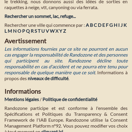
le trekking, nous donnons aussi des idées de sorties en
raquettes à neige, vtt, canyoning ou via ferrata.
Rechercher un sommet, lac, refuge...
Rechercher une ville qui commence par :
A
B
C
D
E
F
G
H
I
J
K
L
M
N
O
P
Q
R
S
T
U
V
W
X
Y
Z
Avertissement
Les informations fournies par ce site ne pourront en aucun
cas engager la responsabilité de Randozone et des personnes
qui participent au site. Randozone décline toute
responsabilité en cas d'accident et ne pourra etre tenu pour
responsable de quelque manière que ce soit
. Informations à
propos des
niveaux de difficulté
.
Informations
Mentions légales
/
Politique de confidentialité
Randozone participe et est conforme à l'ensemble des
Spécifications et Politiques du Transparency & Consent
Framework de l'IAB Europe. Randozone utilise la Consent
Management Platform n°92. Vous pouvez modifier vos choix
à tout moment en
cliquant ici
.