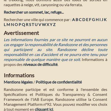
raquettes à neige, vtt, canyoning ou via ferrata.
Rechercher un sommet, lac, refuge...
Rechercher une ville qui commence par :
A
B
C
D
E
F
G
H
I
J
K
L
M
N
O
P
Q
R
S
T
U
V
W
X
Y
Z
Avertissement
Les informations fournies par ce site ne pourront en aucun
cas engager la responsabilité de Randozone et des personnes
qui participent au site. Randozone décline toute
responsabilité en cas d'accident et ne pourra etre tenu pour
responsable de quelque manière que ce soit
. Informations à
propos des
niveaux de difficulté
.
Informations
Mentions légales
/
Politique de confidentialité
Randozone participe et est conforme à l'ensemble des
Spécifications et Politiques du Transparency & Consent
Framework de l'IAB Europe. Randozone utilise la Consent
Management Platform n°92. Vous pouvez modifier vos choix
à tout moment en
cliquant ici
.