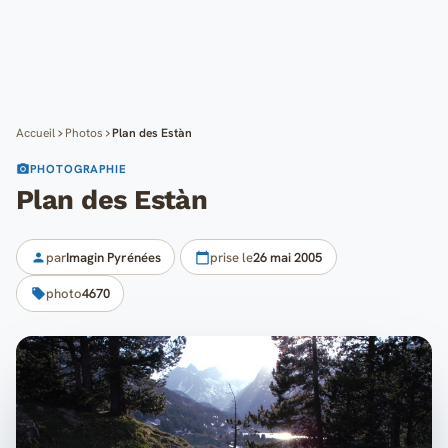
Cartes
Blog
Mon compte
Accueil
Photos
Plan des Estàn
PHOTOGRAPHIE
Plan des Estàn
par
Imagin Pyrénées
prise le
26 mai 2005
photo
4670