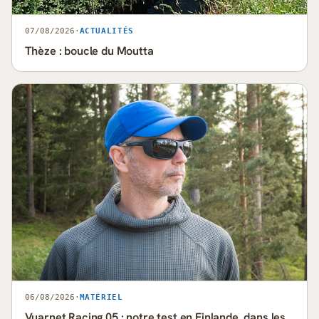
07/08/2026
·
ACTUALITÉS
Thèze : boucle du Moutta
06/08/2026
·
MATÉRIEL
Vuarnet Racing 05 : notre test en Finlande, dans les