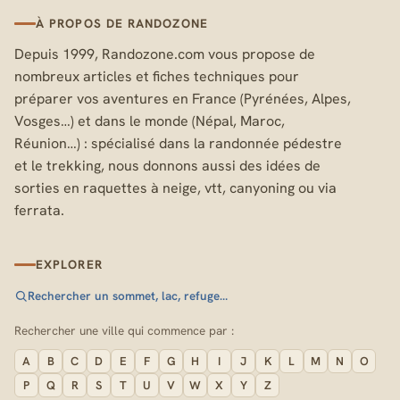
À PROPOS DE RANDOZONE
Depuis 1999, Randozone.com vous propose de
nombreux articles et fiches techniques pour
préparer vos aventures en France (Pyrénées, Alpes,
Vosges…) et dans le monde (Népal, Maroc,
Réunion…) : spécialisé dans la randonnée pédestre
et le trekking, nous donnons aussi des idées de
sorties en raquettes à neige, vtt, canyoning ou via
ferrata.
EXPLORER
Rechercher un sommet, lac, refuge…
Rechercher une ville qui commence par :
A
B
C
D
E
F
G
H
I
J
K
L
M
N
O
P
Q
R
S
T
U
V
W
X
Y
Z