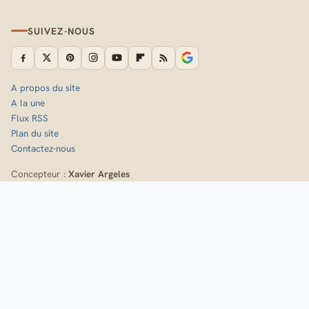
SUIVEZ-NOUS
A propos du site
A la une
Flux RSS
Plan du site
Contactez-nous
Concepteur :
Xavier Argeles
Inscrivez-vous à la newsletter de Randozone
Idées de sorties, nouveaux itinéraires et fiches techniques,
directement dans votre boîte mail.