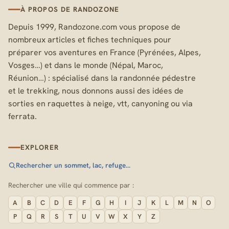
À PROPOS DE RANDOZONE
Depuis 1999, Randozone.com vous propose de
nombreux articles et fiches techniques pour
préparer vos aventures en France (Pyrénées, Alpes,
Vosges…) et dans le monde (Népal, Maroc,
Réunion…) : spécialisé dans la randonnée pédestre
et le trekking, nous donnons aussi des idées de
sorties en raquettes à neige, vtt, canyoning ou via
ferrata.
EXPLORER
Rechercher un sommet, lac, refuge…
Rechercher une ville qui commence par :
A
B
C
D
E
F
G
H
I
J
K
L
M
N
O
P
Q
R
S
T
U
V
W
X
Y
Z