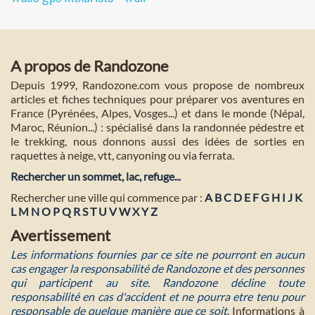
A propos de Randozone
Depuis 1999, Randozone.com vous propose de nombreux
articles et fiches techniques pour préparer vos aventures en
France (Pyrénées, Alpes, Vosges...) et dans le monde (Népal,
Maroc, Réunion...) : spécialisé dans la randonnée pédestre et
le trekking, nous donnons aussi des idées de sorties en
raquettes à neige, vtt, canyoning ou via ferrata.
Rechercher un sommet, lac, refuge...
Rechercher une ville qui commence par :
A
B
C
D
E
F
G
H
I
J
K
L
M
N
O
P
Q
R
S
T
U
V
W
X
Y
Z
Avertissement
Les informations fournies par ce site ne pourront en aucun
cas engager la responsabilité de Randozone et des personnes
qui participent au site. Randozone décline toute
responsabilité en cas d'accident et ne pourra etre tenu pour
responsable de quelque manière que ce soit
. Informations à