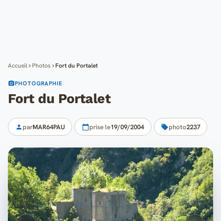
Cartes
Blog
Mon compte
Accueil
Photos
Fort du Portalet
PHOTOGRAPHIE
Fort du Portalet
par
MAR64PAU
prise le
19/09/2004
photo
2237