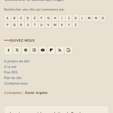
Rechercher une ville qui commence par :
A
B
C
D
E
F
G
H
I
J
K
L
M
N
O
P
Q
R
S
T
U
V
W
X
Y
Z
SUIVEZ-NOUS
A propos du site
A la une
Flux RSS
Plan du site
Contactez-nous
Concepteur :
Xavier Argeles