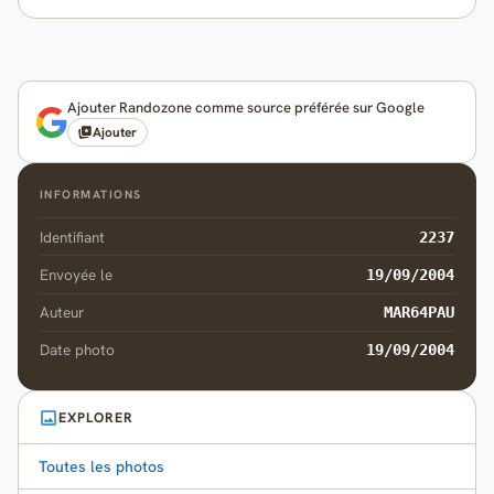
Ajouter Randozone comme source préférée sur Google
Ajouter
INFORMATIONS
Identifiant
2237
Envoyée le
19/09/2004
Auteur
MAR64PAU
Date photo
19/09/2004
EXPLORER
Toutes les photos