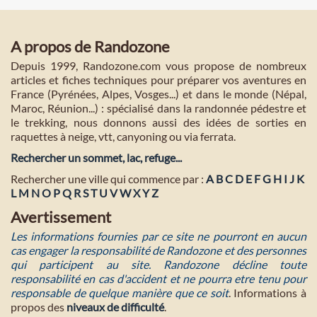
A propos de Randozone
Depuis 1999, Randozone.com vous propose de nombreux
articles et fiches techniques pour préparer vos aventures en
France (Pyrénées, Alpes, Vosges...) et dans le monde (Népal,
Maroc, Réunion...) : spécialisé dans la randonnée pédestre et
le trekking, nous donnons aussi des idées de sorties en
raquettes à neige, vtt, canyoning ou via ferrata.
Rechercher un sommet, lac, refuge...
Rechercher une ville qui commence par :
A
B
C
D
E
F
G
H
I
J
K
L
M
N
O
P
Q
R
S
T
U
V
W
X
Y
Z
Avertissement
Les informations fournies par ce site ne pourront en aucun
cas engager la responsabilité de Randozone et des personnes
qui participent au site. Randozone décline toute
responsabilité en cas d'accident et ne pourra etre tenu pour
responsable de quelque manière que ce soit
. Informations à
propos des
niveaux de difficulté
.