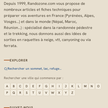
Depuis 1999, Randozone.com vous propose de
nombreux articles et fiches techniques pour
préparer vos aventures en France (Pyrénées, Alpes,
Vosges…) et dans le monde (Népal, Maroc,
Réunion…) : spécialisé dans la randonnée pédestre
et le trekking, nous donnons aussi des idées de
sorties en raquettes à neige, vtt, canyoning ou via
ferrata.
EXPLORER
Rechercher un sommet, lac, refuge…
Rechercher une ville qui commence par :
A
B
C
D
E
F
G
H
I
J
K
L
M
N
O
P
Q
R
S
T
U
V
W
X
Y
Z
SUIVEZ-NOUS