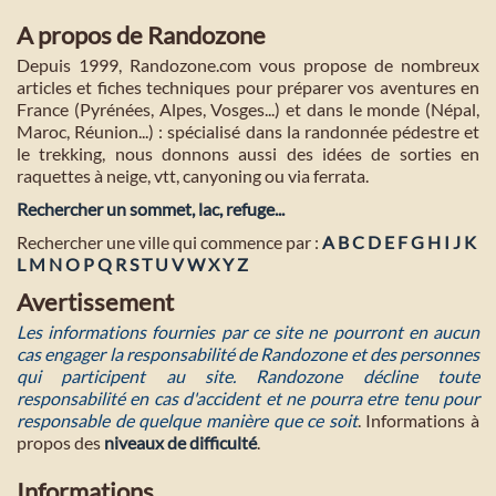
A propos de Randozone
Depuis 1999, Randozone.com vous propose de nombreux
articles et fiches techniques pour préparer vos aventures en
France (Pyrénées, Alpes, Vosges...) et dans le monde (Népal,
Maroc, Réunion...) : spécialisé dans la randonnée pédestre et
le trekking, nous donnons aussi des idées de sorties en
raquettes à neige, vtt, canyoning ou via ferrata.
Rechercher un sommet, lac, refuge...
Rechercher une ville qui commence par :
A
B
C
D
E
F
G
H
I
J
K
L
M
N
O
P
Q
R
S
T
U
V
W
X
Y
Z
Avertissement
Les informations fournies par ce site ne pourront en aucun
cas engager la responsabilité de Randozone et des personnes
qui participent au site. Randozone décline toute
responsabilité en cas d'accident et ne pourra etre tenu pour
responsable de quelque manière que ce soit
. Informations à
propos des
niveaux de difficulté
.
Informations