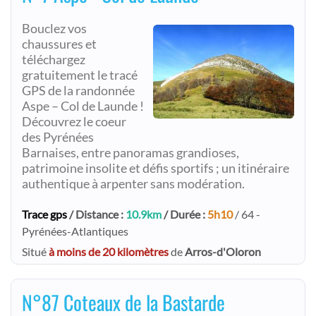
Bouclez vos
chaussures et
téléchargez
gratuitement le tracé
GPS de la randonnée
Aspe – Col de Launde !
Découvrez le coeur
des Pyrénées
Barnaises, entre panoramas grandioses,
patrimoine insolite et défis sportifs ; un itinéraire
authentique à arpenter sans modération.
Trace gps
/ Distance :
10.9km
/ Durée :
5h10
/ 64 -
Pyrénées-Atlantiques
Situé
à moins de 20 kilomètres
de
Arros-d'Oloron
N°87 Coteaux de la Bastarde