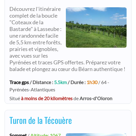
Découvrez l'itinéraire
complet de la boucle
"Coteaux de la
Bastarde" à Lasseube :
une randonnée facile
de 5,5 km entre forêts,
prairies et vignobles,
avec vues sur les
Pyrénées et traces GPS offertes. Préparez votre
balade et plongez au cœur du Béarn authentique !
Trace gps
/ Distance :
5.5km
/ Durée :
1h30
/ 64 -
Pyrénées-Atlantiques
Situé
à moins de 20 kilomètres
de
Arros-d'Oloron
Turon de la Técouère
Sommet
/
Altitude: 1067