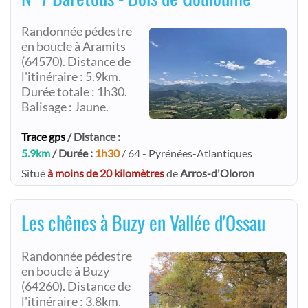
Randonnée pédestre
en boucle à Aramits
(64570). Distance de
l'itinéraire : 5.9km.
Durée totale : 1h30.
Balisage : Jaune.
Trace gps
/ Distance :
5.9km
/ Durée :
1h30
/ 64 - Pyrénées-Atlantiques
Situé
à moins de 20 kilomètres
de
Arros-d'Oloron
Les chênes à Buzy en Vallée d'Ossau
Randonnée pédestre
en boucle à Buzy
(64260). Distance de
l'itinéraire : 3.8km.