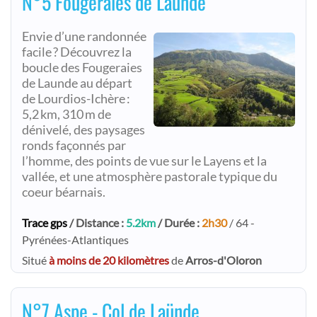
N°5 Fougeraies de Laünde
Envie d’une randonnée
facile ? Découvrez la
boucle des Fougeraies
de Launde au départ
de Lourdios-Ichère :
5,2 km, 310 m de
dénivelé, des paysages
ronds façonnés par
l’homme, des points de vue sur le Layens et la
vallée, et une atmosphère pastorale typique du
coeur béarnais.
Trace gps
/ Distance :
5.2km
/ Durée :
2h30
/ 64 -
Pyrénées-Atlantiques
Situé
à moins de 20 kilomètres
de
Arros-d'Oloron
N°7 Aspe - Col de Laünde