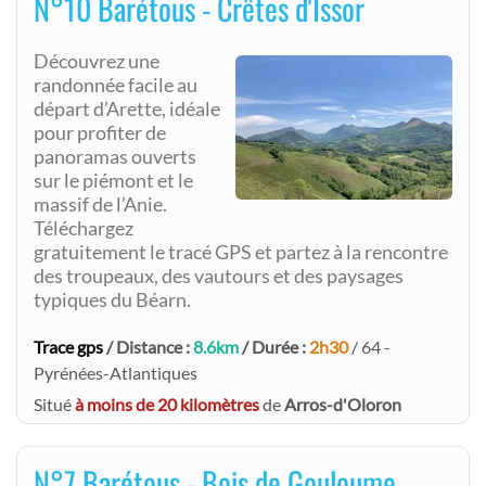
N°10 Barétous - Crêtes d'Issor
Découvrez une
randonnée facile au
départ d’Arette, idéale
pour profiter de
panoramas ouverts
sur le piémont et le
massif de l’Anie.
Téléchargez
gratuitement le tracé GPS et partez à la rencontre
des troupeaux, des vautours et des paysages
typiques du Béarn.
Trace gps
/ Distance :
8.6km
/ Durée :
2h30
/ 64 -
Pyrénées-Atlantiques
Situé
à moins de 20 kilomètres
de
Arros-d'Oloron
N°7 Barétous - Bois de Gouloume