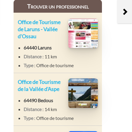
Trouver un professionnel
Office de Tourisme
de Laruns - Vallée
d'Ossau
64440 Laruns
Distance
: 11 km
Type
: Office de tourisme
Office de Tourisme
de la Vallée d'Aspe
64490 Bedous
Distance
: 14 km
Type
: Office de tourisme