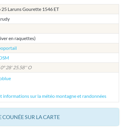
 25 Laruns Gourette 1546 ET
 Arudy
hiver en raquettes)
éoportail
e OSM
 0° 28' 25.58'' O
éoblue
et informations sur la météo montagne et randonnées
 COUNÉE SUR LA CARTE