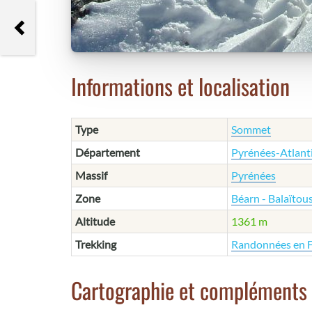
Pic Lasnères
Informations et localisation
Type
Sommet
Département
Pyrénées-Atlant
Massif
Pyrénées
Zone
Béarn - Balaïtou
Altitude
1361 m
Trekking
Randonnées en 
Cartographie et compléments