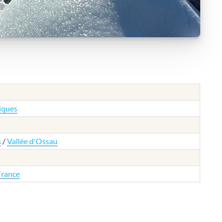
iques
s
/
Vallée d'Ossau
France