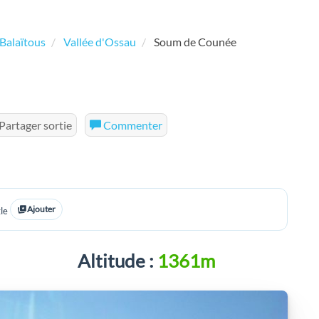
 Balaïtous
Vallée d'Ossau
Soum de Counée
Partager sortie
Commenter
Ajouter
le
Altitude :
1361m