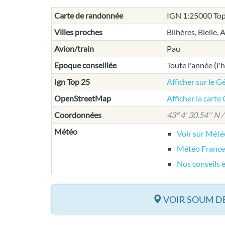
Carte de randonnée
IGN 1:25000 Top
Villes proches
Bilhères, Bielle,
Avion/train
Pau
Epoque conseillée
Toute l'année (l'
Ign Top 25
Afficher sur le G
OpenStreetMap
Afficher la cart
Coordonnées
43° 4' 30.54'' N /
Météo
Voir sur Mét
Météo France
Nos conseils 
VOIR SOUM DE