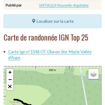
Publié par
SIRTAQUI Nouvelle-Aquitaine
Localiser sur la carte
Carte de randonnée IGN Top 25
Carte Ign n°1546 OT Oloron-Ste-Marie Vallée
d'Aspe
+
−