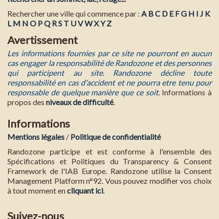
Rechercher une ville qui commence par :
A
B
C
D
E
F
G
H
I
J
K
L
M
N
O
P
Q
R
S
T
U
V
W
X
Y
Z
Avertissement
Les informations fournies par ce site ne pourront en aucun
cas engager la responsabilité de Randozone et des personnes
qui participent au site. Randozone décline toute
responsabilité en cas d'accident et ne pourra etre tenu pour
responsable de quelque manière que ce soit
. Informations à
propos des
niveaux de difficulté
.
Informations
Mentions légales
/
Politique de confidentialité
Randozone participe et est conforme à l'ensemble des
Spécifications et Politiques du Transparency & Consent
Framework de l'IAB Europe. Randozone utilise la Consent
Management Platform n°92. Vous pouvez modifier vos choix
à tout moment en
cliquant ici
.
Suivez-nous