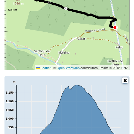
2
Leaflet
|
©
OpenStreetMap
contributors, Points © 2012 LINZ
m
1,150
1,100
1,050
1,000
950