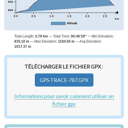
900
850
0.0
0.5
1.0
1.5
2.0
2.5
km
Altitude
Total Length:
2.79 km
Total Time:
00:46'28"
Min Elevation:
835.10 m
Max Elevation:
1194.50 m
Avg Elevation:
1017.37 m
TÉLÉCHARGER LE FICHIER GPX
:
GPS-TRACE-787.GPX
Informations pour savoir comment utiliser un
fichier gpx