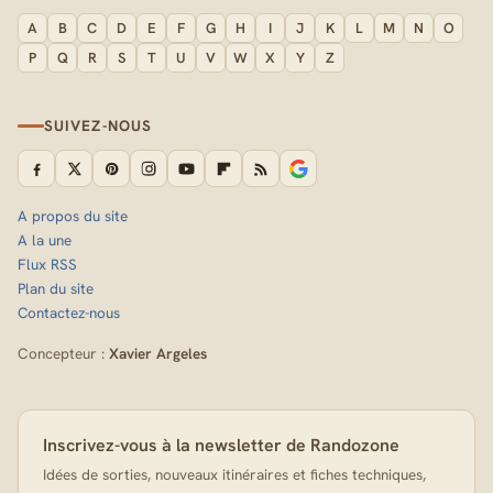
A
B
C
D
E
F
G
H
I
J
K
L
M
N
O
P
Q
R
S
T
U
V
W
X
Y
Z
SUIVEZ-NOUS
A propos du site
A la une
Flux RSS
Plan du site
Contactez-nous
Concepteur :
Xavier Argeles
Inscrivez-vous à la newsletter de Randozone
Idées de sorties, nouveaux itinéraires et fiches techniques,