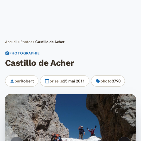
Cartes
Blog
Mon compte
Accueil
Photos
Castillo de Acher
PHOTOGRAPHIE
Castillo de Acher
par
Robert
prise le
25 mai 2011
photo
8790