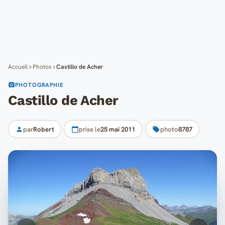
Cartes
Blog
Mon compte
Accueil
Photos
Castillo de Acher
PHOTOGRAPHIE
Castillo de Acher
par
Robert
prise le
25 mai 2011
photo
8787