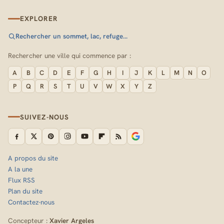
EXPLORER
Rechercher un sommet, lac, refuge…
Rechercher une ville qui commence par :
A
B
C
D
E
F
G
H
I
J
K
L
M
N
O
P
Q
R
S
T
U
V
W
X
Y
Z
SUIVEZ-NOUS
A propos du site
A la une
Flux RSS
Plan du site
Contactez-nous
Concepteur :
Xavier Argeles