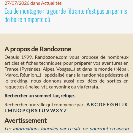
27/07/2026 dans Actualités
Eau de montagne : la gourde filtrante n'est pas un permis
de boire n'importe où
A propos de Randozone
Depuis 1999, Randozone.com vous propose de nombreux
articles et fiches techniques pour préparer vos aventures en
France (Pyrénées, Alpes, Vosges...) et dans le monde (Népal,
Maroc, Réunion...) : spécialisé dans la randonnée pédestre et
le trekking, nous donnons aussi des idées de sorties en
raquettes à neige, vtt, canyoning ou via ferrata.
Rechercher un sommet, lac, refuge...
Rechercher une ville qui commence par :
A
B
C
D
E
F
G
H
I
J
K
L
M
N
O
P
Q
R
S
T
U
V
W
X
Y
Z
Avertissement
Les informations fournies par ce site ne pourront en aucun