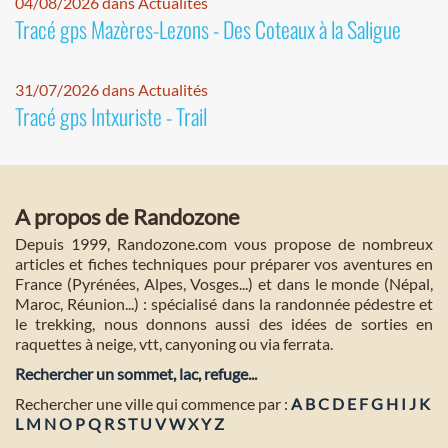
04/08/2026 dans Actualités
Tracé gps Mazères-Lezons - Des Coteaux à la Saligue
31/07/2026 dans Actualités
Tracé gps Intxuriste - Trail
A propos de Randozone
Depuis 1999, Randozone.com vous propose de nombreux
articles et fiches techniques pour préparer vos aventures en
France (Pyrénées, Alpes, Vosges...) et dans le monde (Népal,
Maroc, Réunion...) : spécialisé dans la randonnée pédestre et
le trekking, nous donnons aussi des idées de sorties en
raquettes à neige, vtt, canyoning ou via ferrata.
Rechercher un sommet, lac, refuge...
Rechercher une ville qui commence par :
A
B
C
D
E
F
G
H
I
J
K
L
M
N
O
P
Q
R
S
T
U
V
W
X
Y
Z