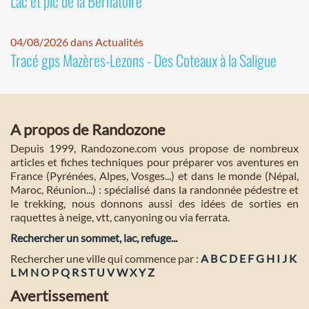
Lac et pic de la Bernatoire
04/08/2026 dans Actualités
Tracé gps Mazères-Lezons - Des Coteaux à la Saligue
A propos de Randozone
Depuis 1999, Randozone.com vous propose de nombreux
articles et fiches techniques pour préparer vos aventures en
France (Pyrénées, Alpes, Vosges...) et dans le monde (Népal,
Maroc, Réunion...) : spécialisé dans la randonnée pédestre et
le trekking, nous donnons aussi des idées de sorties en
raquettes à neige, vtt, canyoning ou via ferrata.
Rechercher un sommet, lac, refuge...
Rechercher une ville qui commence par :
A
B
C
D
E
F
G
H
I
J
K
L
M
N
O
P
Q
R
S
T
U
V
W
X
Y
Z
Avertissement