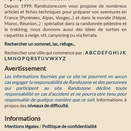
Depuis 1999, Randozone.com vous propose de nombreux
articles et fiches techniques pour préparer vos aventures en
France (Pyrénées, Alpes, Vosges...) et dans le monde (Népal,
Maroc, Réunion...) : spécialisé dans la randonnée pédestre et
le trekking, nous donnons aussi des idées de sorties en
raquettes à neige, vtt, canyoning ou via ferrata.
Rechercher un sommet, lac, refuge...
Rechercher une ville qui commence par :
A
B
C
D
E
F
G
H
I
J
K
L
M
N
O
P
Q
R
S
T
U
V
W
X
Y
Z
Avertissement
Les informations fournies par ce site ne pourront en aucun
cas engager la responsabilité de Randozone et des personnes
qui participent au site. Randozone décline toute
responsabilité en cas d'accident et ne pourra etre tenu pour
responsable de quelque manière que ce soit
. Informations à
propos des
niveaux de difficulté
.
Informations
Mentions légales
/
Politique de confidentialité