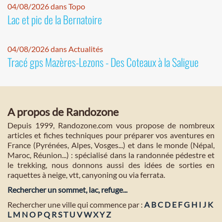
04/08/2026 dans Topo
Lac et pic de la Bernatoire
04/08/2026 dans Actualités
Tracé gps Mazères-Lezons - Des Coteaux à la Saligue
A propos de Randozone
Depuis 1999, Randozone.com vous propose de nombreux
articles et fiches techniques pour préparer vos aventures en
France (Pyrénées, Alpes, Vosges...) et dans le monde (Népal,
Maroc, Réunion...) : spécialisé dans la randonnée pédestre et
le trekking, nous donnons aussi des idées de sorties en
raquettes à neige, vtt, canyoning ou via ferrata.
Rechercher un sommet, lac, refuge...
Rechercher une ville qui commence par :
A
B
C
D
E
F
G
H
I
J
K
L
M
N
O
P
Q
R
S
T
U
V
W
X
Y
Z