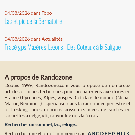
04/08/2026 dans Topo
Lac et pic de la Bernatoire
04/08/2026 dans Actualités
Tracé gps Mazères-Lezons - Des Coteaux à la Saligue
A propos de Randozone
Depuis 1999, Randozone.com vous propose de nombreux
articles et fiches techniques pour préparer vos aventures en
France (Pyrénées, Alpes, Vosges...) et dans le monde (Népal,
Maroc, Réunion...) : spécialisé dans la randonnée pédestre et
le trekking, nous donnons aussi des idées de sorties en
raquettes à neige, vtt, canyoning ou via ferrata.
Rechercher un sommet, lac, refuge...
Rechercher une ville qui commence par :
A
B
C
D
E
F
G
H
I
J
K