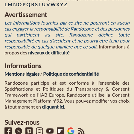
L
M
N
O
P
Q
R
S
T
U
V
W
X
Y
Z
Avertissement
Les informations fournies par ce site ne pourront en aucun
cas engager la responsabilité de Randozone et des personnes
qui participent au site. Randozone décline toute
responsabilité en cas d'accident et ne pourra etre tenu pour
responsable de quelque manière que ce soit
. Informations à
propos des
niveaux de difficulté
.
Informations
Mentions légales
/
Politique de confidentialité
Randozone participe et est conforme à l'ensemble des
Spécifications et Politiques du Transparency & Consent
Framework de l'IAB Europe. Randozone utilise la Consent
Management Platform n°92. Vous pouvez modifier vos choix
à tout moment en
cliquant ici
.
Suivez-nous