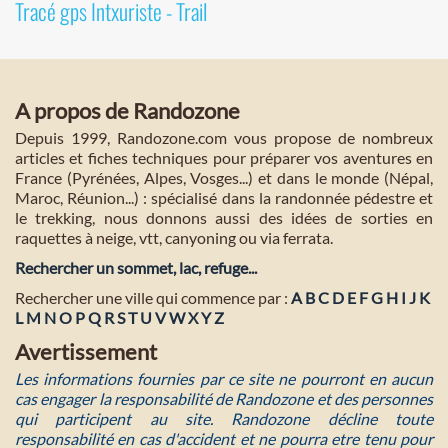
Tracé gps Intxuriste - Trail
A propos de Randozone
Depuis 1999, Randozone.com vous propose de nombreux
articles et fiches techniques pour préparer vos aventures en
France (Pyrénées, Alpes, Vosges...) et dans le monde (Népal,
Maroc, Réunion...) : spécialisé dans la randonnée pédestre et
le trekking, nous donnons aussi des idées de sorties en
raquettes à neige, vtt, canyoning ou via ferrata.
Rechercher un sommet, lac, refuge...
Rechercher une ville qui commence par :
A
B
C
D
E
F
G
H
I
J
K
L
M
N
O
P
Q
R
S
T
U
V
W
X
Y
Z
Avertissement
Les informations fournies par ce site ne pourront en aucun
cas engager la responsabilité de Randozone et des personnes
qui participent au site. Randozone décline toute
responsabilité en cas d'accident et ne pourra etre tenu pour