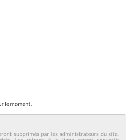
our le moment.
eront supprimés par les administrateurs du site.
chée. Les retours à la ligne seront convertis