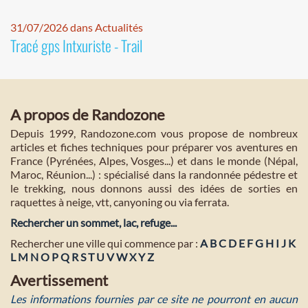
31/07/2026 dans Actualités
Tracé gps Intxuriste - Trail
A propos de Randozone
Depuis 1999, Randozone.com vous propose de nombreux
articles et fiches techniques pour préparer vos aventures en
France (Pyrénées, Alpes, Vosges...) et dans le monde (Népal,
Maroc, Réunion...) : spécialisé dans la randonnée pédestre et
le trekking, nous donnons aussi des idées de sorties en
raquettes à neige, vtt, canyoning ou via ferrata.
Rechercher un sommet, lac, refuge...
Rechercher une ville qui commence par :
A
B
C
D
E
F
G
H
I
J
K
L
M
N
O
P
Q
R
S
T
U
V
W
X
Y
Z
Avertissement
Les informations fournies par ce site ne pourront en aucun