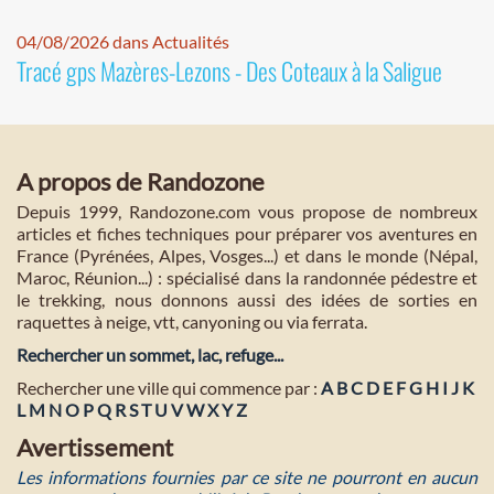
04/08/2026 dans Actualités
Tracé gps Mazères-Lezons - Des Coteaux à la Saligue
A propos de Randozone
Depuis 1999, Randozone.com vous propose de nombreux
articles et fiches techniques pour préparer vos aventures en
France (Pyrénées, Alpes, Vosges...) et dans le monde (Népal,
Maroc, Réunion...) : spécialisé dans la randonnée pédestre et
le trekking, nous donnons aussi des idées de sorties en
raquettes à neige, vtt, canyoning ou via ferrata.
Rechercher un sommet, lac, refuge...
Rechercher une ville qui commence par :
A
B
C
D
E
F
G
H
I
J
K
L
M
N
O
P
Q
R
S
T
U
V
W
X
Y
Z
Avertissement
Les informations fournies par ce site ne pourront en aucun