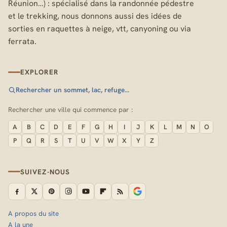
Réunion…) : spécialisé dans la randonnée pédestre
et le trekking, nous donnons aussi des idées de
sorties en raquettes à neige, vtt, canyoning ou via
ferrata.
EXPLORER
Rechercher un sommet, lac, refuge…
Rechercher une ville qui commence par :
A
B
C
D
E
F
G
H
I
J
K
L
M
N
O
P
Q
R
S
T
U
V
W
X
Y
Z
SUIVEZ-NOUS
A propos du site
A la une