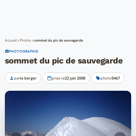
Cartes
Blog
Mon compte
Accueil
Photos
sommet du pic de sauvegarde
PHOTOGRAPHIE
sommet du pic de sauvegarde
par
le berger
prise le
22 juin 2008
photo
5467