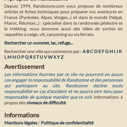
Depuis 1999, Randozone.com vous propose de nombreux
articles et fiches techniques pour préparer vos aventures en
France (Pyrénées, Alpes, Vosges...) et dans le monde (Népal,
Maroc, Réunion...) : spécialisé dans la randonnée pédestre et
le trekking, nous donnons aussi des idées de sorties en
raquettes à neige, vtt, canyoning ou via ferrata.
Rechercher un sommet, lac, refuge...
Rechercher une ville qui commence par :
A
B
C
D
E
F
G
H
I
J
K
L
M
N
O
P
Q
R
S
T
U
V
W
X
Y
Z
Avertissement
Les informations fournies par ce site ne pourront en aucun
cas engager la responsabilité de Randozone et des personnes
qui participent au site. Randozone décline toute
responsabilité en cas d'accident et ne pourra etre tenu pour
responsable de quelque manière que ce soit
. Informations à
propos des
niveaux de difficulté
.
Informations
Mentions légales
/
Politique de confidentialité