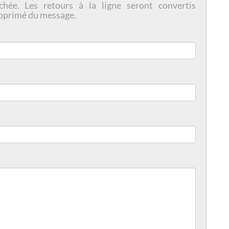
chée. Les retours à la ligne seront convertis
pprimé du message.