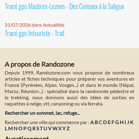
Tracé gps Mazères-Lezons - Des Coteaux à la Saligue
31/07/2026 dans Actualités
Tracé gps Intxuriste - Trail
A propos de Randozone
Depuis 1999, Randozone.com vous propose de nombreux
articles et fiches techniques pour préparer vos aventures en
France (Pyrénées, Alpes, Vosges...) et dans le monde (Népal,
Maroc, Réunion...) : spécialisé dans la randonnée pédestre et
le trekking, nous donnons aussi des idées de sorties en
raquettes à neige, vtt, canyoning ou via ferrata.
Rechercher un sommet, lac, refuge...
Rechercher une ville qui commence par :
A
B
C
D
E
F
G
H
I
J
K
L
M
N
O
P
Q
R
S
T
U
V
W
X
Y
Z
Avertissement