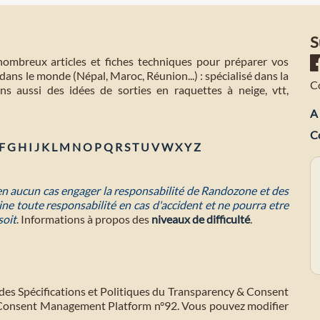
S
mbreux articles et fiches techniques pour préparer vos
dans le monde (Népal, Maroc, Réunion...) : spécialisé dans la
C
s aussi des idées de sorties en raquettes à neige, vtt,
A 
C
F
G
H
I
J
K
L
M
N
O
P
Q
R
S
T
U
V
W
X
Y
Z
 en aucun cas engager la responsabilité de Randozone et des
ne toute responsabilité en cas d'accident et ne pourra etre
soit
. Informations à propos des
niveaux de difficulté
.
des Spécifications et Politiques du Transparency & Consent
 Consent Management Platform n°92. Vous pouvez modifier