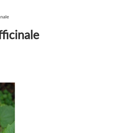
cinale
fficinale