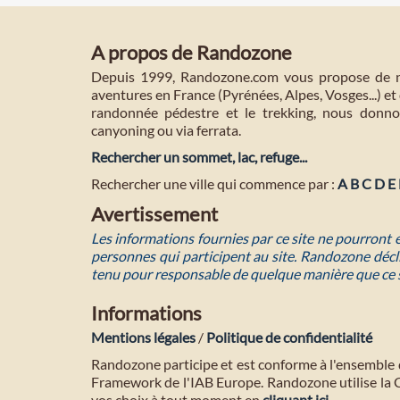
A propos de Randozone
Depuis 1999, Randozone.com vous propose de no
aventures en France (Pyrénées, Alpes, Vosges...) et 
randonnée pédestre et le trekking, nous donnon
canyoning ou via ferrata.
Rechercher un sommet, lac, refuge...
Rechercher une ville qui commence par :
A
B
C
D
E
Avertissement
Les informations fournies par ce site ne pourront
personnes qui participent au site. Randozone décli
tenu pour responsable de quelque manière que ce 
Informations
Mentions légales
/
Politique de confidentialité
Randozone participe et est conforme à l'ensemble 
Framework de l'IAB Europe. Randozone utilise la
vos choix à tout moment en
cliquant ici
.