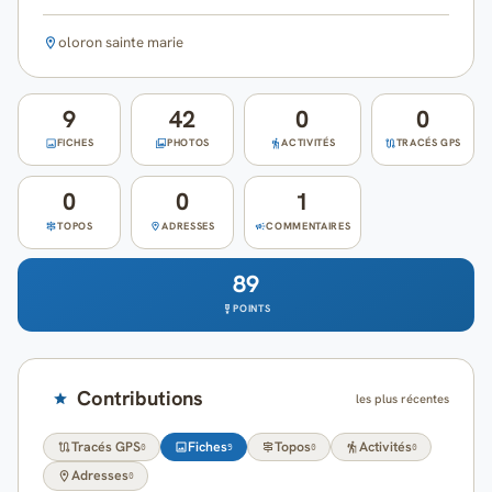
Cartes
oloron sainte marie
Blog
9
42
0
0
Mon compte
FICHES
PHOTOS
ACTIVITÉS
TRACÉS GPS
0
0
1
TOPOS
ADRESSES
COMMENTAIRES
89
POINTS
Contributions
les plus récentes
Tracés GPS
Fiches
Topos
Activités
0
9
0
0
Adresses
0