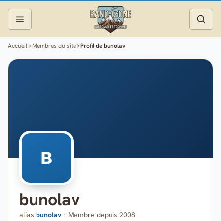
Accueil
Membres du site
Profil de bunolav
Topos
Recherche
Photos
Articles
Reportages
B
Matériel
bunolav
Services
alias
bunolav
· Membre depuis 2008