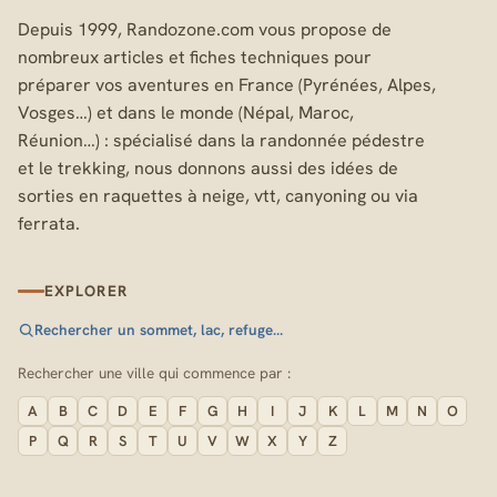
Depuis 1999, Randozone.com vous propose de
nombreux articles et fiches techniques pour
préparer vos aventures en France (Pyrénées, Alpes,
Vosges…) et dans le monde (Népal, Maroc,
Réunion…) : spécialisé dans la randonnée pédestre
et le trekking, nous donnons aussi des idées de
sorties en raquettes à neige, vtt, canyoning ou via
ferrata.
EXPLORER
Rechercher un sommet, lac, refuge…
Rechercher une ville qui commence par :
A
B
C
D
E
F
G
H
I
J
K
L
M
N
O
P
Q
R
S
T
U
V
W
X
Y
Z