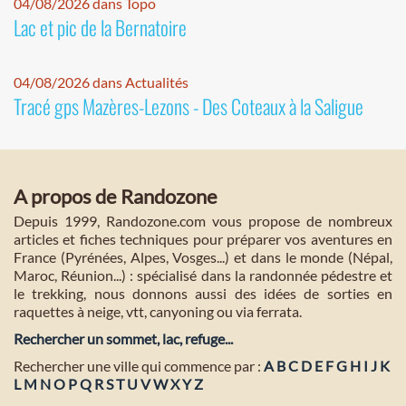
04/08/2026 dans Topo
Lac et pic de la Bernatoire
04/08/2026 dans Actualités
Tracé gps Mazères-Lezons - Des Coteaux à la Saligue
A propos de Randozone
Depuis 1999, Randozone.com vous propose de nombreux
articles et fiches techniques pour préparer vos aventures en
France (Pyrénées, Alpes, Vosges...) et dans le monde (Népal,
Maroc, Réunion...) : spécialisé dans la randonnée pédestre et
le trekking, nous donnons aussi des idées de sorties en
raquettes à neige, vtt, canyoning ou via ferrata.
Rechercher un sommet, lac, refuge...
Rechercher une ville qui commence par :
A
B
C
D
E
F
G
H
I
J
K
L
M
N
O
P
Q
R
S
T
U
V
W
X
Y
Z