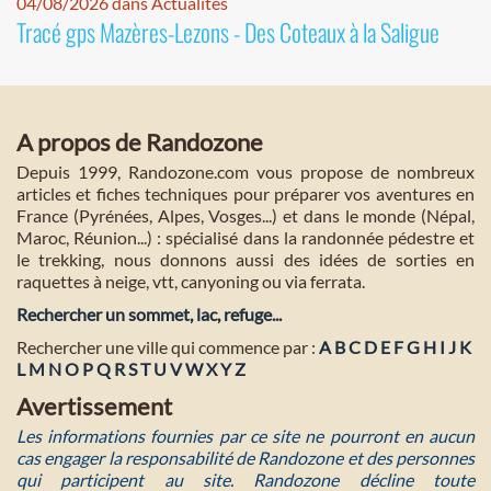
04/08/2026 dans Actualités
Tracé gps Mazères-Lezons - Des Coteaux à la Saligue
A propos de Randozone
Depuis 1999, Randozone.com vous propose de nombreux
articles et fiches techniques pour préparer vos aventures en
France (Pyrénées, Alpes, Vosges...) et dans le monde (Népal,
Maroc, Réunion...) : spécialisé dans la randonnée pédestre et
le trekking, nous donnons aussi des idées de sorties en
raquettes à neige, vtt, canyoning ou via ferrata.
Rechercher un sommet, lac, refuge...
Rechercher une ville qui commence par :
A
B
C
D
E
F
G
H
I
J
K
L
M
N
O
P
Q
R
S
T
U
V
W
X
Y
Z
Avertissement
Les informations fournies par ce site ne pourront en aucun
cas engager la responsabilité de Randozone et des personnes
qui participent au site. Randozone décline toute