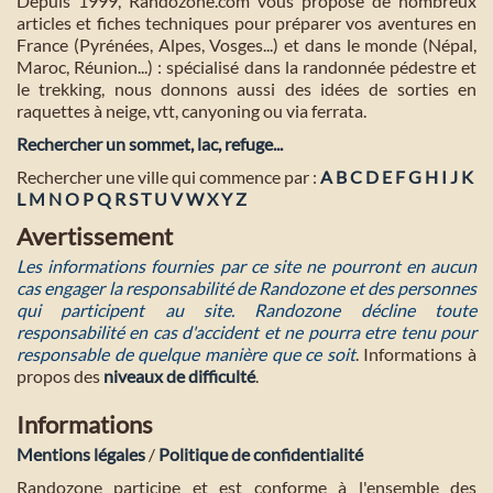
Depuis 1999, Randozone.com vous propose de nombreux
articles et fiches techniques pour préparer vos aventures en
France (Pyrénées, Alpes, Vosges...) et dans le monde (Népal,
Maroc, Réunion...) : spécialisé dans la randonnée pédestre et
le trekking, nous donnons aussi des idées de sorties en
raquettes à neige, vtt, canyoning ou via ferrata.
Rechercher un sommet, lac, refuge...
Rechercher une ville qui commence par :
A
B
C
D
E
F
G
H
I
J
K
L
M
N
O
P
Q
R
S
T
U
V
W
X
Y
Z
Avertissement
Les informations fournies par ce site ne pourront en aucun
cas engager la responsabilité de Randozone et des personnes
qui participent au site. Randozone décline toute
responsabilité en cas d'accident et ne pourra etre tenu pour
responsable de quelque manière que ce soit
. Informations à
propos des
niveaux de difficulté
.
Informations
Mentions légales
/
Politique de confidentialité
Randozone participe et est conforme à l'ensemble des