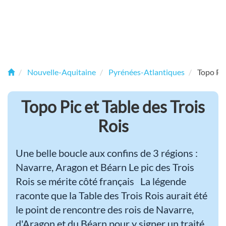
Nouvelle-Aquitaine
Pyrénées-Atlantiques
Topo Pic
Topo Pic et Table des Trois
Rois
Une belle boucle aux confins de 3 régions :
Navarre, Aragon et Béarn Le pic des Trois
Rois se mérite côté français La légende
raconte que la Table des Trois Rois aurait été
le point de rencontre des rois de Navarre,
d'Aragon et du Béarn pour y signer un traité.