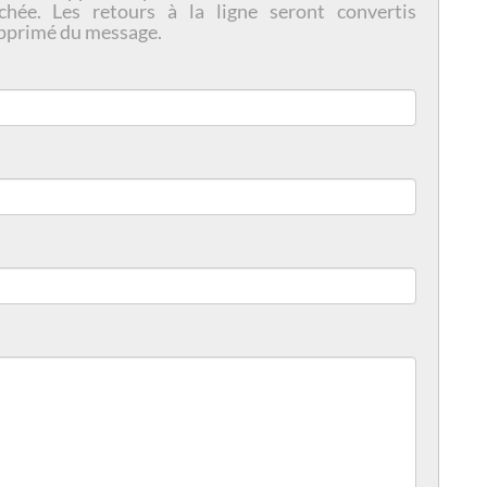
chée. Les retours à la ligne seront convertis
pprimé du message.