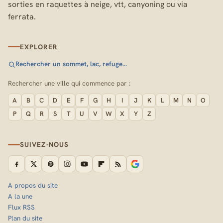
sorties en raquettes à neige, vtt, canyoning ou via
ferrata.
EXPLORER
Rechercher un sommet, lac, refuge…
Rechercher une ville qui commence par :
A
B
C
D
E
F
G
H
I
J
K
L
M
N
O
P
Q
R
S
T
U
V
W
X
Y
Z
SUIVEZ-NOUS
A propos du site
A la une
Flux RSS
Plan du site