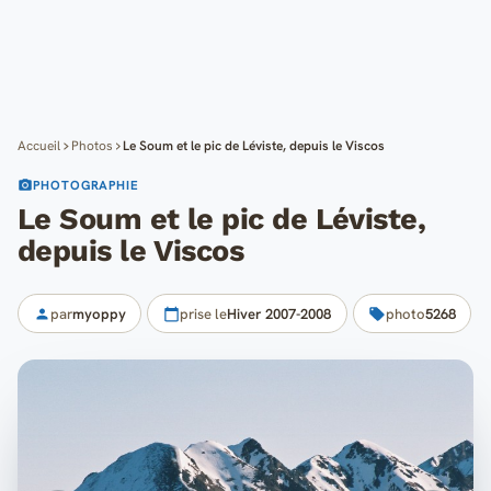
Cartes
Blog
Mon compte
Accueil
Photos
Le Soum et le pic de Léviste, depuis le Viscos
PHOTOGRAPHIE
Le Soum et le pic de Léviste,
depuis le Viscos
par
myoppy
prise le
Hiver 2007-2008
photo
5268