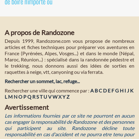
de boire n'importe où
A propos de Randozone
Depuis 1999, Randozone.com vous propose de nombreux
articles et fiches techniques pour préparer vos aventures en
France (Pyrénées, Alpes, Vosges...) et dans le monde (Népal,
Maroc, Réunion...) : spécialisé dans la randonnée pédestre et
le trekking, nous donnons aussi des idées de sorties en
raquettes à neige, vtt, canyoning ou via ferrata.
Rechercher un sommet, lac, refuge...
Rechercher une ville qui commence par :
A
B
C
D
E
F
G
H
I
J
K
L
M
N
O
P
Q
R
S
T
U
V
W
X
Y
Z
Avertissement
Les informations fournies par ce site ne pourront en aucun
cas engager la responsabilité de Randozone et des personnes
qui participent au site. Randozone décline toute
responsabilité en cas d'accident et ne pourra etre tenu pour