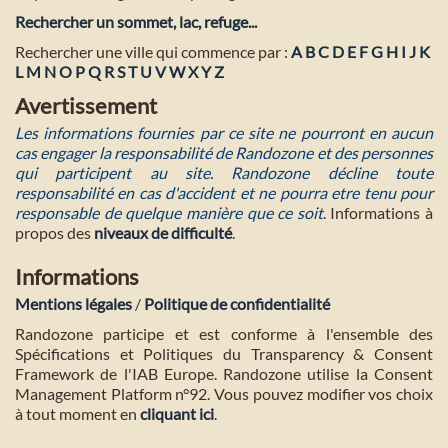
Rechercher un sommet, lac, refuge...
Rechercher une ville qui commence par :
A
B
C
D
E
F
G
H
I
J
K
L
M
N
O
P
Q
R
S
T
U
V
W
X
Y
Z
Avertissement
Les informations fournies par ce site ne pourront en aucun
cas engager la responsabilité de Randozone et des personnes
qui participent au site. Randozone décline toute
responsabilité en cas d'accident et ne pourra etre tenu pour
responsable de quelque manière que ce soit
. Informations à
propos des
niveaux de difficulté
.
Informations
Mentions légales
/
Politique de confidentialité
Randozone participe et est conforme à l'ensemble des
Spécifications et Politiques du Transparency & Consent
Framework de l'IAB Europe. Randozone utilise la Consent
Management Platform n°92. Vous pouvez modifier vos choix
à tout moment en
cliquant ici
.