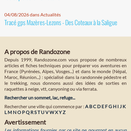
04/08/2026 dans Actualités
Tracé gps Mazères-Lezons - Des Coteaux à la Saligue
A propos de Randozone
Depuis 1999, Randozone.com vous propose de nombreux
articles et fiches techniques pour préparer vos aventures en
France (Pyrénées, Alpes, Vosges...) et dans le monde (Népal,
Maroc, Réunion...) : spécialisé dans la randonnée pédestre et
le trekking, nous donnons aussi des idées de sorties en
raquettes à neige, vtt, canyoning ou via ferrata.
Rechercher un sommet, lac, refuge...
Rechercher une ville qui commence par :
A
B
C
D
E
F
G
H
I
J
K
L
M
N
O
P
Q
R
S
T
U
V
W
X
Y
Z
Avertissement
Les informations fournies par ce site ne pourront en aucun