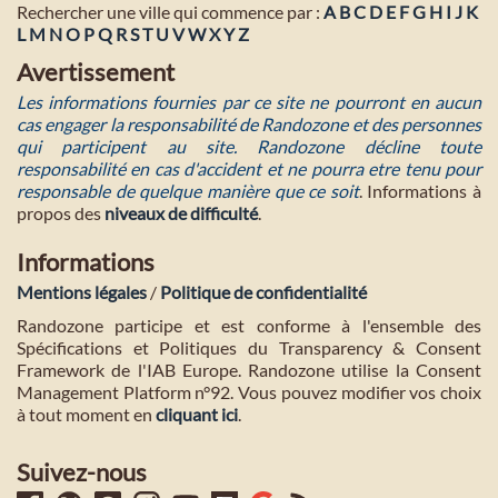
Rechercher une ville qui commence par :
A
B
C
D
E
F
G
H
I
J
K
L
M
N
O
P
Q
R
S
T
U
V
W
X
Y
Z
Avertissement
Les informations fournies par ce site ne pourront en aucun
cas engager la responsabilité de Randozone et des personnes
qui participent au site. Randozone décline toute
responsabilité en cas d'accident et ne pourra etre tenu pour
responsable de quelque manière que ce soit
. Informations à
propos des
niveaux de difficulté
.
Informations
Mentions légales
/
Politique de confidentialité
Randozone participe et est conforme à l'ensemble des
Spécifications et Politiques du Transparency & Consent
Framework de l'IAB Europe. Randozone utilise la Consent
Management Platform n°92. Vous pouvez modifier vos choix
à tout moment en
cliquant ici
.
Suivez-nous