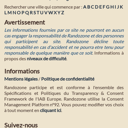
Rechercher une ville qui commence par :
A
B
C
D
E
F
G
H
I
J
K
L
M
N
O
P
Q
R
S
T
U
V
W
X
Y
Z
Avertissement
Les informations fournies par ce site ne pourront en aucun
cas engager la responsabilité de Randozone et des personnes
qui participent au site. Randozone décline toute
responsabilité en cas d'accident et ne pourra etre tenu pour
responsable de quelque manière que ce soit
. Informations à
propos des
niveaux de difficulté
.
Informations
Mentions légales
/
Politique de confidentialité
Randozone participe et est conforme à l'ensemble des
Spécifications et Politiques du Transparency & Consent
Framework de l'IAB Europe. Randozone utilise la Consent
Management Platform n°92. Vous pouvez modifier vos choix
à tout moment en
cliquant ici
.
Suivez-nous