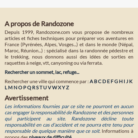
A propos de Randozone
Depuis 1999, Randozone.com vous propose de nombreux
articles et fiches techniques pour préparer vos aventures en
France (Pyrénées, Alpes, Vosges...) et dans le monde (Népal,
Maroc, Réunion...) : spécialisé dans la randonnée pédestre et
le trekking, nous donnons aussi des idées de sorties en
raquettes à neige, vtt, canyoning ou via ferrata.
Rechercher un sommet, lac, refuge...
Rechercher une ville qui commence par :
A
B
C
D
E
F
G
H
I
J
K
L
M
N
O
P
Q
R
S
T
U
V
W
X
Y
Z
Avertissement
Les informations fournies par ce site ne pourront en aucun
cas engager la responsabilité de Randozone et des personnes
qui participent au site. Randozone décline toute
responsabilité en cas d'accident et ne pourra etre tenu pour
responsable de quelque manière que ce soit
. Informations à
propos des
niveaux de difficulté
.